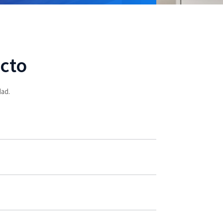
cto
dad.